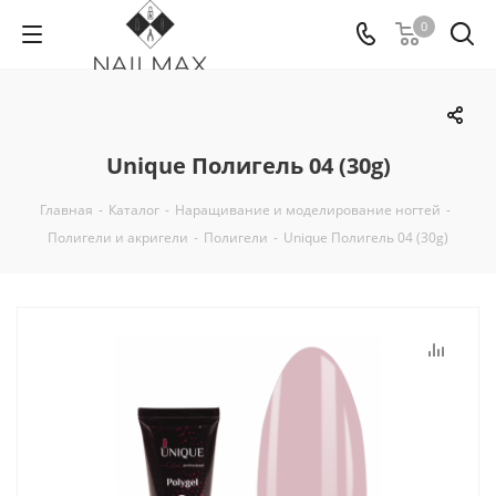
0
Unique Полигель 04 (30g)
Главная
-
Каталог
-
Наращивание и моделирование ногтей
-
Полигели и акригели
-
Полигели
-
Unique Полигель 04 (30g)