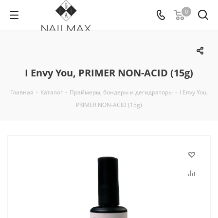
0
I Envy You, PRIMER NON-ACID (15g)
Главная
-
Каталог
-
Праймеры, бондеры и дегидраторы
-
I Envy You,
PRIMER NON-ACID (15g)