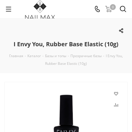
0
I Envy You, Rubber Base Elastic (10g)
Главная
-
Каталог
-
Базы и топы
-
Прозрачные базы
-
I Envy You,
Rubber Base Elastic (10g)