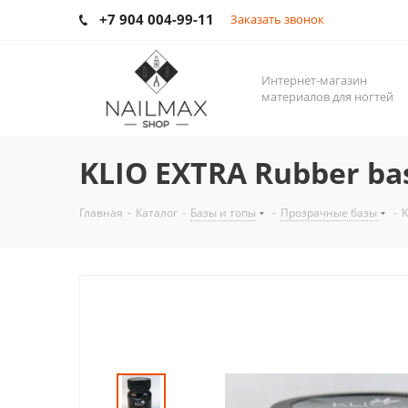
+7 904 004-99-11
Заказать звонок
Интернет-магазин
материалов для ногтей
KLIO EXTRA Rubber b
Главная
-
Каталог
-
Базы и топы
-
Прозрачные базы
-
K