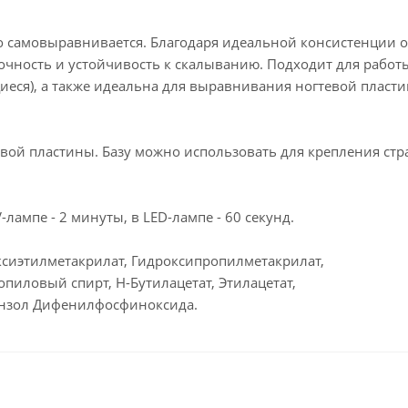
чно самовыравнивается. Благодаря идеальной консистенции 
чность и устойчивость к скалыванию. Подходит для работы
еся), а также идеальна для выравнивания ногтевой пласти
ой пластины. Базу можно использовать для крепления стра
ампе - 2 минуты, в LED-лампе - 60 секунд.
ксиэтилметакрилат, Гидроксипропилметакрилат,
пиловый спирт, Н-Бутилацетат, Этилацетат,
ензол Дифенилфосфиноксида.