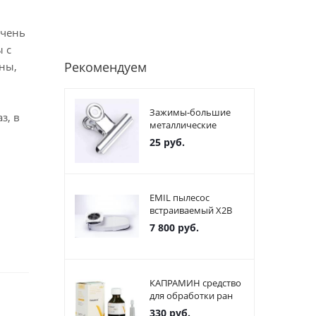
очень
 с
Рекомендуем
ны,
Зажимы-большие
з, в
металлические
25
руб.
EMIL пылесос
встраиваемый X2В
7 800
руб.
КАПРАМИН средство
для обработки ран
330
руб.