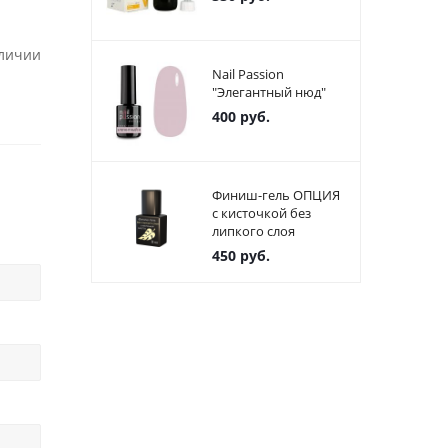
аличии
Nail Passion
"Элегантный нюд"
400
руб.
Финиш-гель ОПЦИЯ
с кисточкой без
липкого слоя
450
руб.