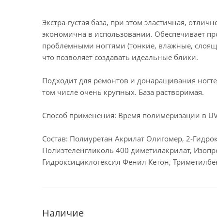
Экстра-густая база, при этом эластичная, отли
экономична в использовании. Обеспечивает про
проблемными ногтями (тонкие, влажные, слоящи
что позволяет создавать идеальные блики.
Подходит для ремонтов и донаращивания ногтев
том числе очень крупных. База растворимая.
Способ применения: Время полимеризации в UV-л
Состав: Полиуретан Акрилат Олигомер, 2-Гидро
Полиэтеленгликоль 400 диметилакрилат, Изопро
Гидроксициклогексил Фенил Кетон, Триметилб
Наличие