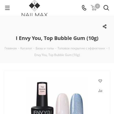
0
I Envy You, Top Bubble Gum (10g)
Главная
-
Каталог
-
Базы и топы
-
Топовое покрытие с эффектами
-
I
Envy You, Top Bubble Gum (10g)