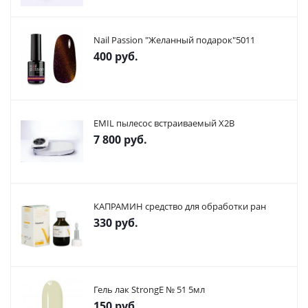
Nail Passion "Желанный подарок"5011
400
руб.
EMIL пылесос встраиваемый X2В
7 800
руб.
КАПРАМИН средство для обработки ран
330
руб.
Гель лак StrongE № 51 5мл
150
руб.