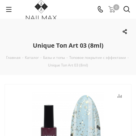
0
Unique Топ Art 03 (8ml)
Главная
-
Каталог
-
Базы и топы
-
Топовое покрытие с эффектами
-
Unique Топ Art 03 (8ml)