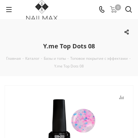
0
Y.me Top Dots 08
Главная
-
Каталог
-
Базы и топы
-
Топовое покрытие с эффектами
-
Y.me Top Dots 08