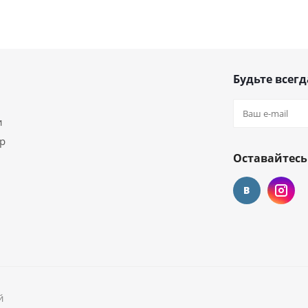
Будьте всегд
и
ар
Оставайтесь
й