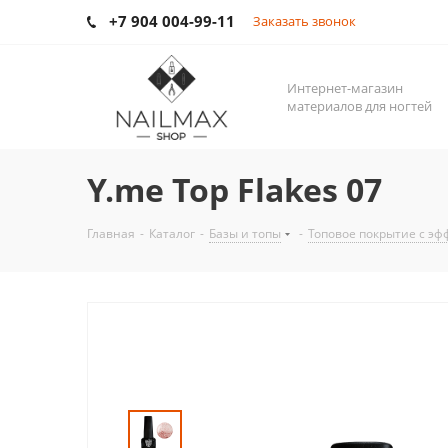
+7 904 004-99-11
Заказать звонок
Интернет-магазин
материалов для ногтей
Y.me Top Flakes 07
Главная
-
Каталог
-
Базы и топы
-
Топовое покрытие с э