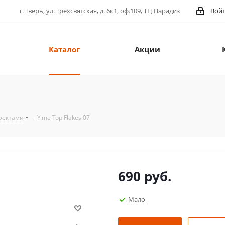
г. Тверь, ул. Трехсвятская, д. 6к1, оф.109, ТЦ Парадиз
Вой
Каталог
Акции
ффектами
-
Y.me Top Flakes 07
690
руб.
Мало