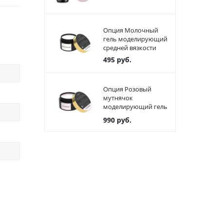
Опция Молочный
гель моделирующий
средней вязкости
495
руб.
Опция Розовый
мутнячок
моделирующий гель
(молочно-розовый)
990
руб.
средней вязкости (50
мл)