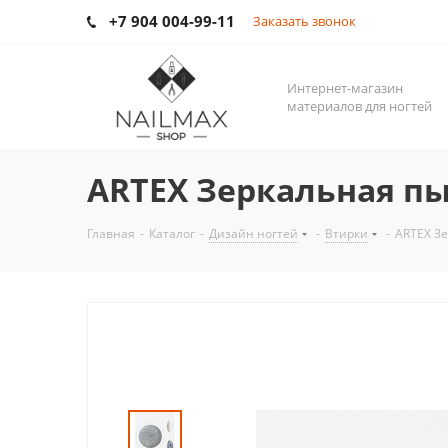
+7 904 004-99-11
Заказать звонок
Интернет-магазин
материалов для ногтей
ARTEX Зеркальная пы
Главная
-
Каталог
-
Дизайн ногтей
-
Втирки
-
ARTEX З