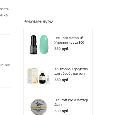
кость
фика
Рекомендуем
Гель-лак матовый
Утренняя роса 860
350
руб.
аличии
КАПРАМИН средство
для обработки ран
330
руб.
DipProff крем-баттер
Дыня
350
руб.