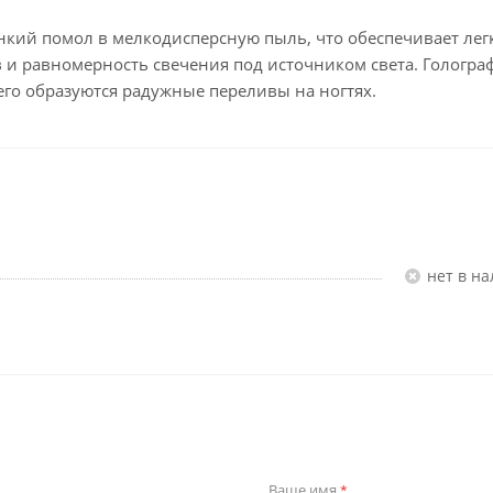
онкий помол в мелкодисперсную пыль, что обеспечивает лег
 и равномерность свечения под источником света. Гологра
чего образуются радужные переливы на ногтях.
Нет в н
Ваше имя
*