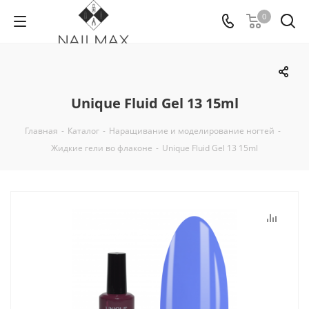
0
Unique Fluid Gel 13 15ml
Главная
-
Каталог
-
Наращивание и моделирование ногтей
-
Жидкие гели во флаконе
-
Unique Fluid Gel 13 15ml