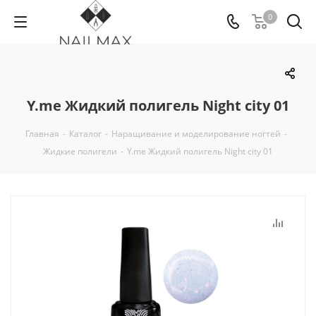
0
Y.me Жидкий полигель Night city 01
Главная
-
Каталог
-
Наращивание и моделирование ногтей
-
Жидкие полигели
-
Y.me Жидкий полигель Night city 01