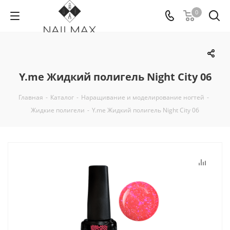
0
Y.me Жидкий полигель Night City 06
Главная
-
Каталог
-
Наращивание и моделирование ногтей
-
Жидкие полигели
-
Y.me Жидкий полигель Night City 06